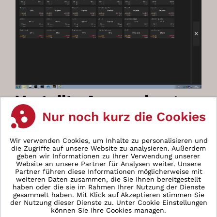
Verteilte Anwendung
Nur noch kurz die Cookies
Das System wurde als verteilte Anwendung mit
Wir verwenden Cookies, um Inhalte zu personalisieren und
drei Komponenten entwickelt: CCC-Frontend,
die Zugriffe auf unsere Website zu analysieren. Außerdem
geben wir Informationen zu Ihrer Verwendung unserer
CCC-Configurator und CCC-Reports.
Website an unsere Partner für Analysen weiter. Unsere
Partner führen diese Informationen möglicherweise mit
weiteren Daten zusammen, die Sie Ihnen bereitgestellt
CCC-Frontend
haben oder die sie im Rahmen Ihrer Nutzung der Dienste
Jede Maschine wird von einem Industrie-PC mit
gesammelt haben. Mit Klick auf Akzeptieren stimmen Sie
der Nutzung dieser Dienste zu. Unter Cookie Einstellungen
lokaler Datenbank und
können Sie Ihre Cookies managen.