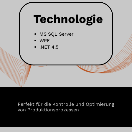
Widget-Interaktionen
Datum und Uhrzeit des Besuchs
Technologie
Rechtsgrundlage
Im Folgenden wird die nach Art. 6 I 1 DSGVO geforderte
Rechtsgrundlage für die Verarbeitung von
MS SQL Server
personenbezogenen Daten genannt.
WPF
Art. 6 Abs. 1 s. 1 lit. a DSGVO
.NET 4.5
Ort der Verarbeitung
Europäische Union
Aufbewahrungsdauer
Die Aufbewahrungsfrist ist die Zeitspanne, in der die
gesammelten Daten für die Verarbeitung gespeichert
werden. Die Daten müssen gelöscht werden, sobald sie
für die angegebenen Verarbeitungszwecke nicht mehr
benötigt werden.
Die Aufbewahrungsfrist hängt von der Art der
Perfekt für die Kontrolle und Optimierung
gespeicherten Daten ab. Jeder Kunde kann festlegen,
wie lange Google Analytics Daten aufbewahrt, bevor sie
von Produktionsprozessen
automatisch gelöscht werden.
Datenempfänger
Alphabet Inc.