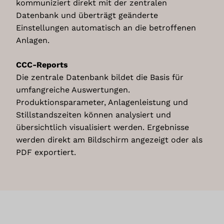
Zweck verwendet oder gespeichert werden.
kommuniziert direkt mit der zentralen
Marketing
Datenbank und überträgt geänderte
Werbung
Einstellungen automatisch an die betroffenen
Web-Analytik
Anlagen.
Genutzte Technologien
Pixel-Tags
CCC-Reports
ALLE COOKIES AKZEPTIEREN
Cookies
Die zentrale Datenbank bildet die Basis für
Erhobene Daten
Auswahl speichern
umfangreiche Auswertungen.
Diese Liste enthält alle (persönlichen) Daten, die von
Produktionsparameter, Anlagenleistung und
oder durch die Nutzung dieses Dienstes gesammelt
Zurück
werden.
Stillstandszeiten können analysiert und
IP Adresse
übersichtlich visualisiert werden. Ergebnisse
Nutzungsdaten
werden direkt am Bildschirm angezeigt oder als
Klickpfad
App-Aktualisierungen
PDF exportiert.
Browser Informationen
Device Informationen
JavaScript-Support
Besuchte Seiten
Referrer URL
Downloads
Flash-Version
Standort-Informationen
Kaufaktivität