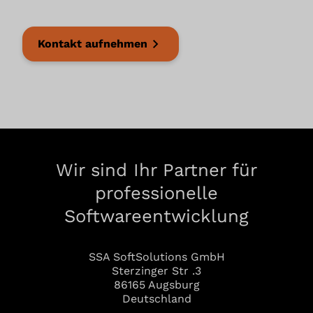
This is an advertising service.
Verarbeitungsunternehmen
Kontakt aufnehmen
Google Ireland Limited
Google Building Gordon House, 4 Barrow Street, Dublin
D04 E5W5, Ireland
Datenverarbeitungszwecke
Diese Liste stellt die Zwecke der Datenerhebung und -
verarbeitung dar. Eine Einwilligung gilt nur für die
angegebenen Zwecke. Die gesammelten Daten können
nicht für einen anderen als den unten aufgeführten
Zweck verwendet oder gespeichert werden.
Wir sind Ihr Partner für
Werbung
professionelle
Genutzte Technologien
Softwareentwicklung
Cookies
Pixel-Tags
Erhobene Daten
SSA SoftSolutions GmbH
Sterzinger Str .3
Diese Liste enthält alle (persönlichen) Daten, die von
oder durch die Nutzung dieses Dienstes gesammelt
86165 Augsburg
werden.
Deutschland
IP-Adresse