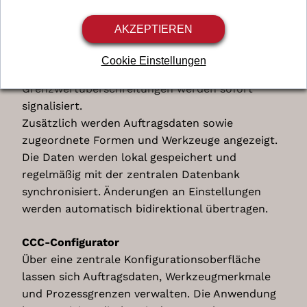
Visualisierungsanwendung („CCC-Frontend“)
gesteuert. Das System erfasst Prozessdaten
AKZEPTIEREN
direkt von der Maschinensteuerung (TwinCAT,
Beckhoff Automation) und zeigt relevante
Cookie Einstellungen
Parameter sowie den Anlagenstatus an.
Grenzwertüberschreitungen werden sofort
signalisiert.
Zusätzlich werden Auftragsdaten sowie
zugeordnete Formen und Werkzeuge angezeigt.
Google Analytics
Dies ist ein Webanalysedienst.
Die Daten werden lokal gespeichert und
regelmäßig mit der zentralen Datenbank
Verarbeitungsunternehmen
synchronisiert. Änderungen an Einstellungen
Google Ireland Limited
werden automatisch bidirektional übertragen.
Google Building Gordon House, 4 Barrow St, Dublin, D04
E5W5, Ireland
CCC-Configurator
Datenverarbeitungszwecke
Über eine zentrale Konfigurationsoberfläche
Diese Liste stellt die Zwecke der Datenerhebung und -
verarbeitung dar. Eine Einwilligung gilt nur für die
lassen sich Auftragsdaten, Werkzeugmerkmale
angegebenen Zwecke. Die gesammelten Daten können
und Prozessgrenzen verwalten. Die Anwendung
nicht für einen anderen als den unten aufgeführten