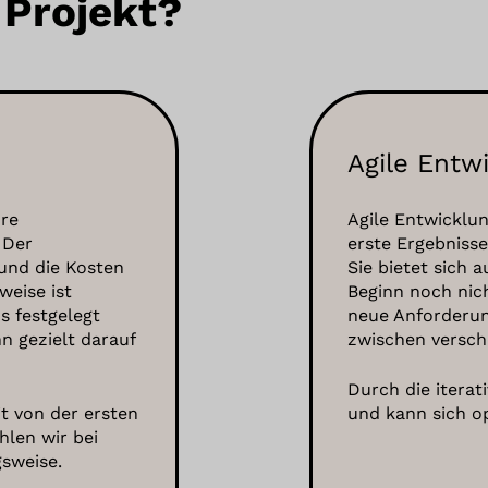
 Projekt?
Agile Entw
hre
Agile Entwicklun
 Der
erste Ergebnisse
und die Kosten
Sie bietet sich
weise ist
Beginn noch nic
s festgelegt
neue Anforderun
 gezielt darauf
zwischen versch
Durch die iterat
it von der ersten
und kann sich o
len wir bei
gsweise.