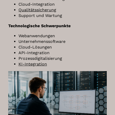
Cloud-Integration
https://policies.google.com/technologies/cookies?hl=en
Qualitätssicherung
Google Ads
Support und Wartung
This is an advertising service.
Technologische Schwerpunkte
Verarbeitungsunternehmen
Google Ireland Limited
Webanwendungen
Google Building Gordon House, 4 Barrow Street, Dublin
Unternehmenssoftware
D04 E5W5, Ireland
Cloud-Lösungen
Datenverarbeitungszwecke
API-Integration
Diese Liste stellt die Zwecke der Datenerhebung und -
Prozessdigitalisierung
verarbeitung dar. Eine Einwilligung gilt nur für die
KI-Integration
angegebenen Zwecke. Die gesammelten Daten können
nicht für einen anderen als den unten aufgeführten
Zweck verwendet oder gespeichert werden.
Werbung
Genutzte Technologien
Cookies
Pixel-Tags
Erhobene Daten
Diese Liste enthält alle (persönlichen) Daten, die von