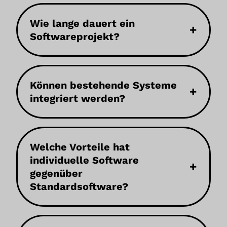
Funktionsumfang
Wie lange dauert ein
+
Integrationen
Softwareprojekt?
Komplexität
Sicherheitsanforderungen
Projektmodell
Können bestehende Systeme
+
integriert werden?
Welche Vorteile hat
individuelle Software
+
gegenüber
Standardsoftware?