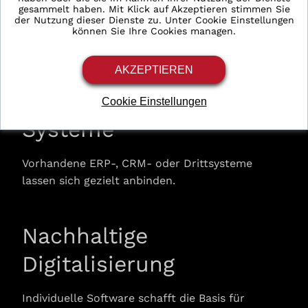
gesammelt haben. Mit Klick auf Akzeptieren stimmen Sie
der Nutzung dieser Dienste zu. Unter Cookie Einstellungen
Die Lösung wächst mit den Anforderungen Ihres
können Sie Ihre Cookies managen.
Unternehmens.
AKZEPTIEREN
Integration bestehender
Cookie Einstellungen
Systeme
Vorhandene ERP-, CRM- oder Drittsysteme
lassen sich gezielt anbinden.
Google Analytics
Dies ist ein Webanalysedienst.
Verarbeitungsunternehmen
Nachhaltige
Google Ireland Limited
Google Building Gordon House, 4 Barrow St, Dublin, D04
Digitalisierung
E5W5, Ireland
Datenverarbeitungszwecke
Individuelle Software schafft die Basis für
Diese Liste stellt die Zwecke der Datenerhebung und -